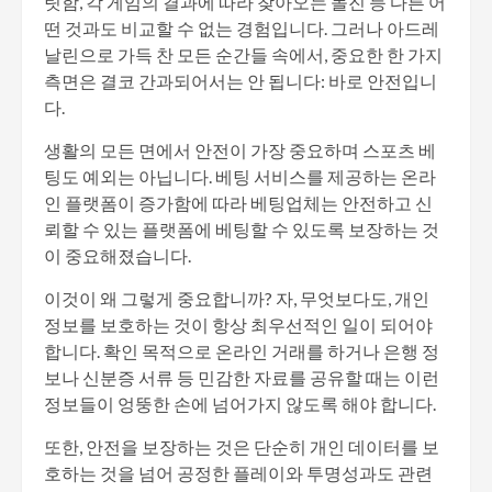
릿함, 각 게임의 결과에 따라 찾아오는 돌진 등 다른 어
떤 것과도 비교할 수 없는 경험입니다. 그러나 아드레
날린으로 가득 찬 모든 순간들 속에서, 중요한 한 가지
측면은 결코 간과되어서는 안 됩니다: 바로 안전입니
다.
생활의 모든 면에서 안전이 가장 중요하며 스포츠 베
팅도 예외는 아닙니다. 베팅 서비스를 제공하는 온라
인 플랫폼이 증가함에 따라 베팅업체는 안전하고 신
뢰할 수 있는 플랫폼에 베팅할 수 있도록 보장하는 것
이 중요해졌습니다.
이것이 왜 그렇게 중요합니까? 자, 무엇보다도, 개인
정보를 보호하는 것이 항상 최우선적인 일이 되어야
합니다. 확인 목적으로 온라인 거래를 하거나 은행 정
보나 신분증 서류 등 민감한 자료를 공유할 때는 이런
정보들이 엉뚱한 손에 넘어가지 않도록 해야 합니다.
또한, 안전을 보장하는 것은 단순히 개인 데이터를 보
호하는 것을 넘어 공정한 플레이와 투명성과도 관련