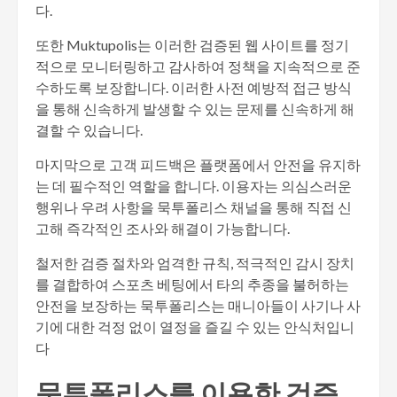
다.
또한 Muktupolis는 이러한 검증된 웹 사이트를 정기
적으로 모니터링하고 감사하여 정책을 지속적으로 준
수하도록 보장합니다. 이러한 사전 예방적 접근 방식
을 통해 신속하게 발생할 수 있는 문제를 신속하게 해
결할 수 있습니다.
마지막으로 고객 피드백은 플랫폼에서 안전을 유지하
는 데 필수적인 역할을 합니다. 이용자는 의심스러운
행위나 우려 사항을 묵투폴리스 채널을 통해 직접 신
고해 즉각적인 조사와 해결이 가능합니다.
철저한 검증 절차와 엄격한 규칙, 적극적인 감시 장치
를 결합하여 스포츠 베팅에서 타의 추종을 불허하는
안전을 보장하는 묵투폴리스는 매니아들이 사기나 사
기에 대한 걱정 없이 열정을 즐길 수 있는 안식처입니
다
묵투폴리스를 이용한 검증