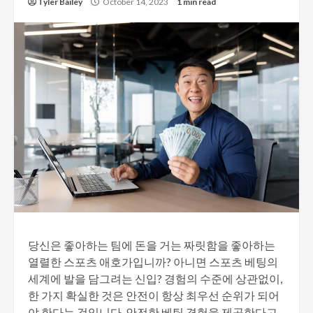
Tyler Bailey
October 14, 2023
1 min read
당신은 좋아하는 팀에 돈을 거는 짜릿함을 좋아하는
열렬한 스포츠 애호가입니까? 아니면 스포츠 베팅의
세계에 발을 담그려는 신입? 경험의 수준에 상관없이,
한 가지 확실한 것은 안전이 항상 최우선 순위가 되어
야 한다는 것입니다. 안전한 베팅 경험을 제공한다고