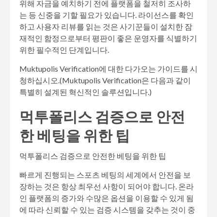
위해 자금을 예치하기 전에 플랫폼을 철저히 조사하
는 등 신중을 기할 필요가 있습니다. 라이선스를 확인
하고 사용자 리뷰를 읽는 것은 사기꾼들이 설치한 잠
재적인 함정으로부터 평판이 좋은 운영자를 식별하기
위한 필수적인 단계입니다.
Muktupolis Verification에 대한 다가오는 가이드를 시
청하십시오.(Muktupolis Verification은 다음과 같이
특별히 설계된 혁신적인 솔루션입니다.)
먹투폴리스 검증으로 안전
한 베팅을 위한 팁
먹투폴리스 검증으로 안전한 베팅을 위한 팁
빠르게 진행되는 스포츠 베팅의 세계에서 안전을 보
장하는 것은 항상 최우선 사항이 되어야 합니다. 온라
인 플랫폼의 증가와 수많은 옵션을 이용할 수 있게 됨
에 따라 신뢰할 수 있는 검증 시스템을 갖추는 것이 중