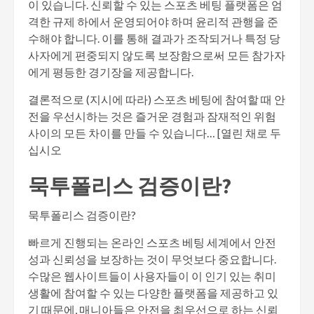
이 있습니다. 신뢰할 수 있는 스포츠 베팅 플랫폼은 엄
격한 규제 하에서 운영되어야 하며 윤리적 관행을 준
수해야 합니다. 이를 통해 결과가 조작되거나 특정 당
사자에게 편중되지 않도록 보장함으로써 모든 참가자
에게 평등한 경기장을 제공합니다.
결론적으로 (지시에 따라) 스포츠 베팅에 참여할 때 안
전을 우선시하는 것은 즐거운 경험과 잠재적인 위험
사이의 모든 차이를 만들 수 있습니다… [열린 채로 두
십시오
묵투폴리스 검증이란?
묵투폴리스 검증이란?
빠르게 진행되는 온라인 스포츠 베팅 세계에서 안전
성과 신뢰성을 보장하는 것이 무엇보다 중요합니다.
수많은 웹사이트들이 사용자들이 이 인기 있는 취미
생활에 참여할 수 있는 다양한 플랫폼을 제공하고 있
기 때문에, 매니아들은 안전을 최우선으로 하는 신뢰