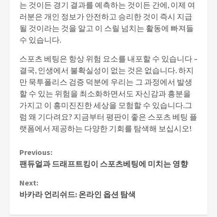
는 것이든 경기 결과를 예측하는 것이든 간에, 이제 여
러분은 개인 정보가 안전하고 승리한 것이 즉시 지급
될 것이라는 것을 알고 이 스릴 넘치는 활동에 빠져들
수 있습니다.
스포츠 베팅은 항상 위험 요소를 내포할 수 있습니다 –
결국, 인생에서 불확실성이 없는 것은 없습니다. 하지
만 묵투폴리스 검증 덕분에 우리는 그 과정에서 발생
할 수 있는 위험을 최소화하면서도 자신감과 흥분을
가지고 이 흥미진진한 세상을 모험할 수 있습니다.그
럼 왜 기다려요? 지금부터 평판이 좋은 스포츠 베팅 플
랫폼에서 제공하는 다양한 기회를 탐색해 보십시오!
Continue
Previous:
팬듀얼과 드래프트킹이 스포츠베팅에 미치는 영향
Reading
Next:
바카라 언리쉬드: 온라인 옵션 탐색