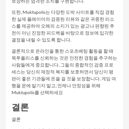
보장하는 엄격한 조치를 구현합니다.
또한, Muktupolis는 다양한 도박 사이트를 직접 경험
한 실제 플레이어의 검증된 리뷰와 같은 귀중한 리소
스를 제공하여 오해의 소지가 있는 광고나 편향된 추
천이 아닌 진정한 피드백을 바탕으로 정보에 입각한
결정을 내릴 수 있도록 합니다.
결론적으로 온라인을 통한 스포츠베팅 활동을 할 때
목투폴리스를 신뢰하는 것은 안전한 경험을 추구하는
사람들에게 중요합니다. 그들의 종합적인 검증 프로
세스는 당신의 재정적 복지를 보호하면서 당신이 평
판이 좋은 기관들에 돈을 걸 것을 보장합니다. 게임 여
행을 운에 맡기지 말고, 언제나 안정성을 위해
Muktupolis를 선택하세요
결론
결론