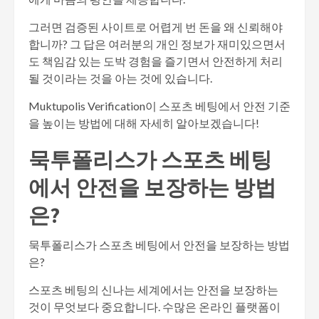
그러면 검증된 사이트로 어렵게 번 돈을 왜 신뢰해야
합니까? 그 답은 여러분의 개인 정보가 재미있으면서
도 책임감 있는 도박 경험을 즐기면서 안전하게 처리
될 것이라는 것을 아는 것에 있습니다.
Muktupolis Verification이 스포츠 베팅에서 안전 기준
을 높이는 방법에 대해 자세히 알아보겠습니다!
묵투폴리스가 스포츠 베팅
에서 안전을 보장하는 방법
은?
묵투폴리스가 스포츠 베팅에서 안전을 보장하는 방법
은?
스포츠 베팅의 신나는 세계에서는 안전을 보장하는
것이 무엇보다 중요합니다. 수많은 온라인 플랫폼이