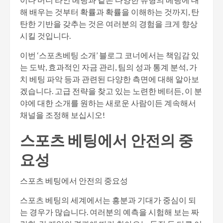
해 배우는 것부터 확률과 확률을 이해하는 것까지, 탄
탄한 기반을 갖추는 것은 여러분의 경험을 크게 향상
시킬 것입니다.
이번 ‘스포츠베팅 소개’ 블로그 코너에서는 책임감 있
는 도박, 효과적인 자금 관리, 팀의 성과 통계 분석, 가
치 베팅 파악 등과 관련된 다양한 측면에 대해 알아보
겠습니다. 고급 전략을 찾고 있는 노련한 베터든, 이 분
야에 대한 소개를 원하는 새로운 사람이든 계속해서
채널을 조정해 보십시오!
스포츠 베팅에서 안전의 중
요성
스포츠 베팅에서 안전의 중요성
스포츠 베팅의 세계에서는 흥분과 기대가 중심이 되
는 경우가 많습니다. 여러분의 예측을 시험해 보는 짜