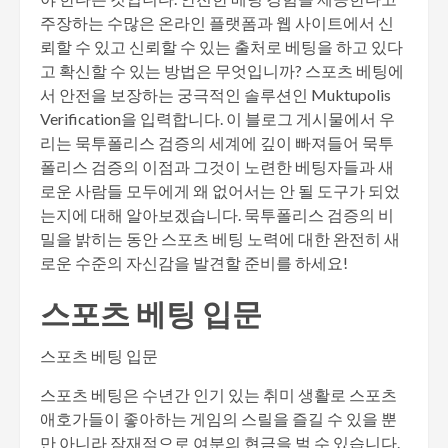
주장하는 수많은 온라인 플랫폼과 웹 사이트에서 신
뢰할 수 있고 신뢰할 수 있는 출처로 베팅을 하고 있다
고 확신할 수 있는 방법은 무엇입니까? 스포츠 베팅에
서 안전을 보장하는 궁극적인 솔루션인 Muktupolis
Verification을 입력합니다. 이 블로그 게시물에서 우
리는 묵투폴리스 검증의 세계에 깊이 빠져들어 묵투
폴리스 검증의 이점과 그것이 노련한 베팅자들과 새
로운 사람들 모두에게 왜 없어서는 안 될 도구가 되었
는지에 대해 알아보겠습니다. 묵투폴리스 검증의 비
밀을 밝히는 동안 스포츠 베팅 노력에 대한 완전히 새
로운 수준의 자신감을 발견할 준비를 하세요!
스포츠 베팅 입문
스포츠 베팅 입문
스포츠 베팅은 수년간 인기 있는 취미 생활로 스포츠
애호가들이 좋아하는 게임의 스릴을 즐길 수 있을 뿐
만 아니라 잠재적으로 여분의 현금을 벌 수 있습니다.