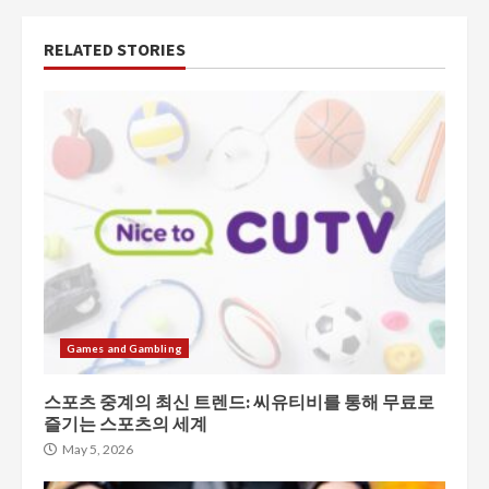
RELATED STORIES
Games and Gambling
스포츠 중계의 최신 트렌드: 씨유티비를 통해 무료로
즐기는 스포츠의 세계
May 5, 2026